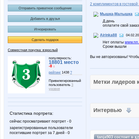
2 комплиментов в гостевой 
Отправить приватное сообщение
Мышка-Малышка
Добавить в друзья
Д.день
оплатите свой зака
Игнорировать
Airinka88
04.02.20
Сделать подарок
Нет оплаты
www.nn.
Сроки вышли
Совместная покупка: взрослый
Вы не авторизованы! Чтоб
популярность:
18801 место
-8 ↓
рейтинг
1438
?
Метки лидеров
Привилегированный
пользователь
3
уровня
Интервью
Статистика портрета:
сейчас просматривают портрет - 0
зарегистрированные пользователи
посетившие портрет за 7 дней - 0
tanja903 состоит в
к